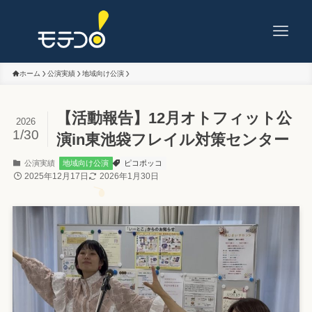
ホーム
公演実績
地域向け公演
【活動報告】12月オトフィット公
2026
1/30
演in東池袋フレイル対策センター
公演実績
地域向け公演
ピコポッコ
2025年12月17日
2026年1月30日