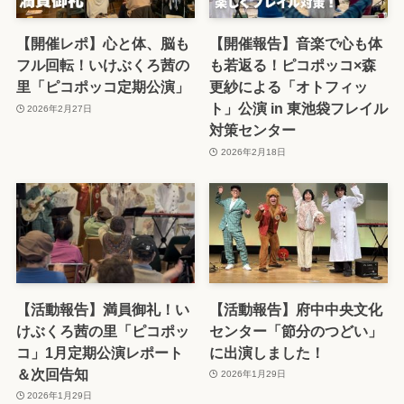
【開催レポ】心と体、脳も
【開催報告】音楽で心も体
フル回転！いけぶくろ茜の
も若返る！ピコポッコ×森
里「ピコポッコ定期公演」
更紗による「オトフィッ
ト」公演 in 東池袋フレイル
2026年2月27日
対策センター
2026年2月18日
【活動報告】満員御礼！い
【活動報告】府中中央文化
けぶくろ茜の里「ピコポッ
センター「節分のつどい」
コ」1月定期公演レポート
に出演しました！
＆次回告知
2026年1月29日
2026年1月29日