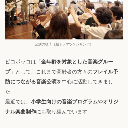
公演の様子（脳トレマツケンサンバ）
ピコポッコは「
全年齢を対象とした音楽グルー
プ
」として、これまで高齢者の方々の
フレイル予
防につながる音楽公演
を中心に活動してきまし
た。
最近では、
小学生向けの音楽プログラム
や
オリジ
ナル楽曲制作
にも取り組んでいます。