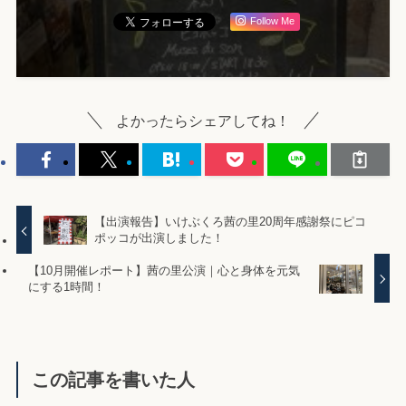
Follow Me
よかったらシェアしてね！
【出演報告】いけぶくろ茜の里20周年感謝祭にピコ
ポッコが出演しました！
【10月開催レポート】茜の里公演｜心と身体を元気
にする1時間！
この記事を書いた人