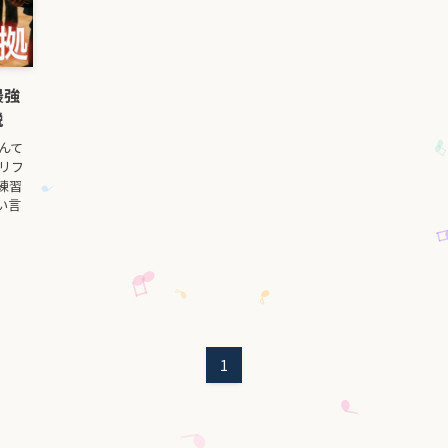
最強
説
んて
リフ
練習
い言
1