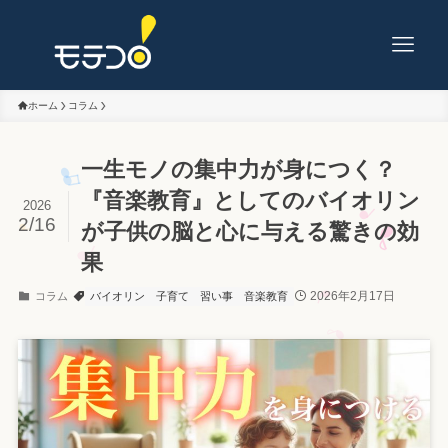
ホーム
コラム
一生モノの集中力が身につく？
『音楽教育』としてのバイオリン
2026
2/16
が子供の脳と心に与える驚きの効
果
2026年2月17日
コラム
バイオリン
子育て
習い事
音楽教育