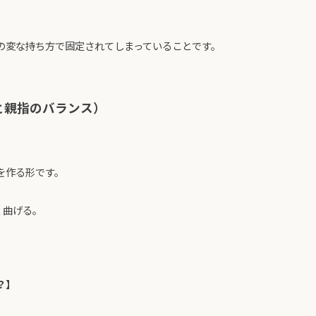
の変な持ち方で固定されてしまっていることです。
と親指のバランス）
を作る形です。
く曲げる。
？】