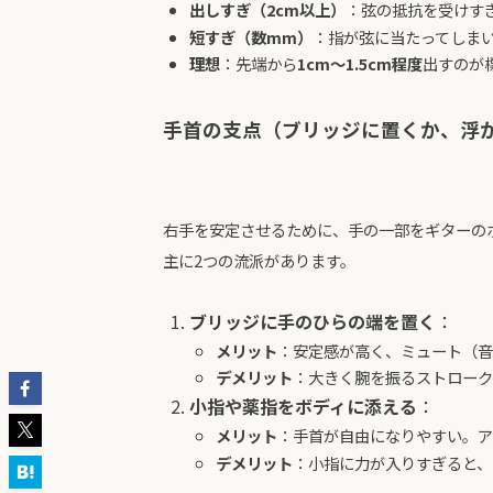
出しすぎ（2cm以上）
：弦の抵抗を受けす
短すぎ（数mm）
：指が弦に当たってしま
理想
：先端から
1cm〜1.5cm程度
出すのが
手首の支点（ブリッジに置くか、浮
右手を安定させるために、手の一部をギターの
主に2つの流派があります。
ブリッジに手のひらの端を置く
：
メリット
：安定感が高く、ミュート（音
デメリット
：大きく腕を振るストローク
小指や薬指をボディに添える
：
メリット
：手首が自由になりやすい。ア
デメリット
：小指に力が入りすぎると、